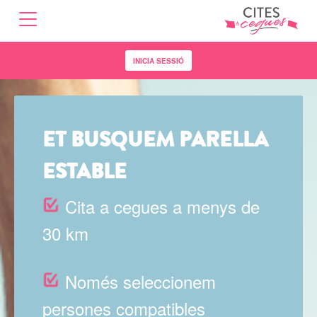
Anar
al
contingut
INICIA SESSIÓ
ET BUSQUEM PARELLA
ESTABLE
Cita a cegues a menys de
30 km
Només seleccionem
persones compatibles