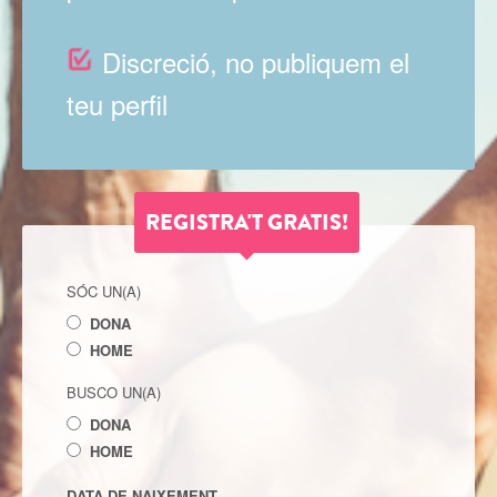
Discreció, no publiquem el
teu perfil
REGISTRA'T GRATIS!
SÓC UN(A)
DONA
HOME
BUSCO UN(A)
DONA
HOME
DATA DE NAIXEMENT