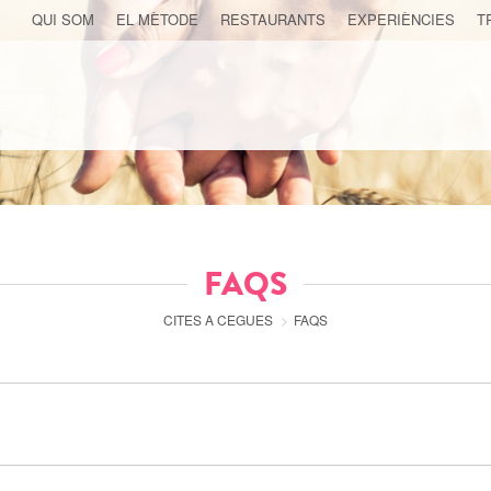
QUI SOM
EL MÈTODE
RESTAURANTS
EXPERIÈNCIES
T
FAQS
CITES A CEGUES
PÀGINA
FAQS
ACTUAL