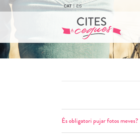
Anar
CAT
ES
al
contingut
És obligatori pujar fotos meves?