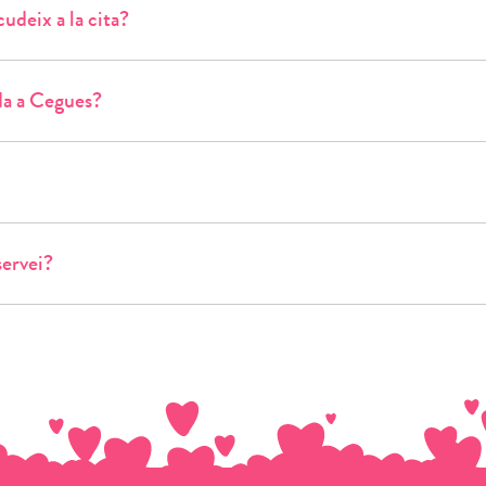
cudeix a la cita?
da a Cegues?
servei?