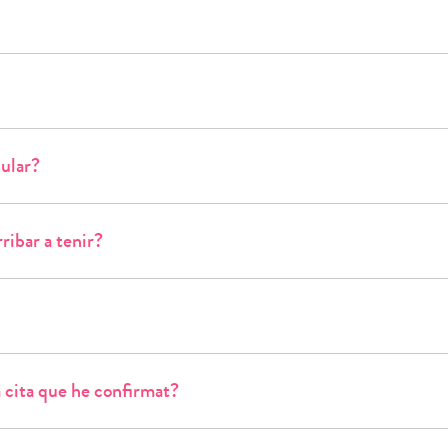
ular?
ribar a tenir?
a cita que he confirmat?