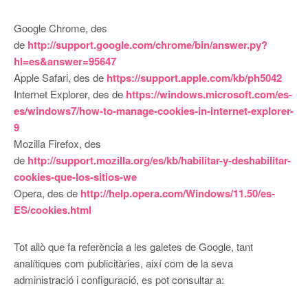
Google Chrome, des
de
http://support.google.com/chrome/bin/answer.py?
hl=es&answer=95647
Apple Safari, des de
https://support.apple.com/kb/ph5042
Internet Explorer, des de
https://windows.microsoft.com/es-
es/windows7/how-to-manage-cookies-in-internet-explorer-
9
Mozilla Firefox, des
de
http://support.mozilla.org/es/kb/habilitar-y-deshabilitar-
cookies-que-los-sitios-we
Opera, des de
http://help.opera.com/Windows/11.50/es-
ES/cookies.html
Tot allò que fa referència a les galetes de Google, tant
analítiques com publicitàries, així com de la seva
administració i configuració, es pot consultar a: