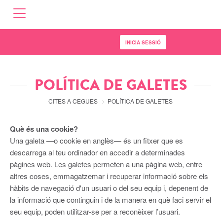
Anar
al
contingut
INICIA SESSIÓ
POLÍTICA DE GALETES
CITES A CEGUES
PÀGINA
POLÍTICA DE GALETES
ACTUAL
Què és una cookie?
Una galeta —o cookie en anglès— és un fitxer que es
descarrega al teu ordinador en accedir a determinades
pàgines web. Les galetes permeten a una pàgina web, entre
altres coses, emmagatzemar i recuperar informació sobre els
hàbits de navegació d'un usuari o del seu equip i, depenent de
la informació que continguin i de la manera en què faci servir el
seu equip, poden utilitzar-se per a reconèixer l’usuari.