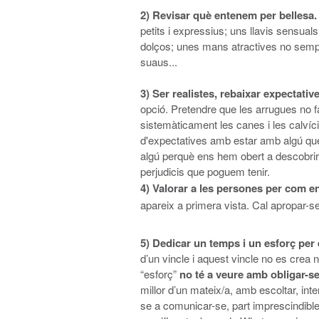
2)
Revisar què entenem per bellesa
petits i expressius; uns llavis sensua
dolços; unes mans atractives no sempre
suaus...
3)
Ser realistes, rebaixar expectative
opció. Pretendre que les arrugues no fa
sistemàticament les canes i les calví
d'expectatives amb estar amb algú que n
algú perquè ens hem obert a descobrir 
perjudicis que poguem tenir.
4)
Valorar a les persones per com e
apareix a primera vista. Cal apropar-se,
5)
Dedicar un temps i un esforç per e
d’un vincle i aquest vincle no es crea
“esforç”
no té a veure amb obligar-se,
millor d’un mateix/a, amb escoltar, inter
se a comunicar-se, part imprescindibl