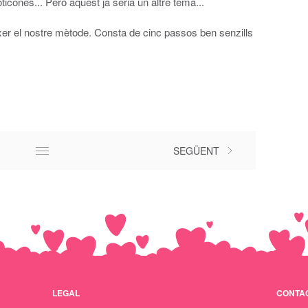
icones... Però aquest ja seria un altre tema...
xer el nostre mètode. Consta de cinc passos ben senzills
SEGÜENT
LEGAL
CONTA