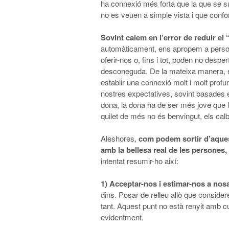
ha connexió més forta que la que se 
no es veuen a simple vista i que confo
Sovint caiem en l’error de reduir el 
automàticament, ens apropem a person
oferir-nos o, fins i tot, poden no desp
desconeguda. De la mateixa manera, 
establir una connexió molt i molt prof
nostres expectatives, sovint basades e
dona, la dona ha de ser més jove que l
quilet de més no és benvingut, els calb
Aleshores,
com podem sortir d’aquest
amb la bellesa real de les persones,
intentat resumir-ho així:
1)
Acceptar-nos i estimar-nos a nos
dins. Posar de relleu allò que consider
tant. Aquest punt no està renyit amb c
evidentment.