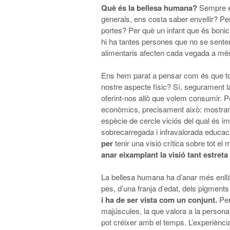
Què és la bellesa humana?
Sempre en
generals, ens costa saber envellir? P
portes? Per què un infant que és boni
hi ha tantes persones que no se sente
alimentaris afecten cada vegada a m
Ens hem parat a pensar com és que to
nostre aspecte físic? Sí, segurament la 
oferint-nos allò que volem consumir. Pe
econòmics, precisament això: mostrar e
espècie de cercle viciós del qual és im
sobrecarregada i infravalorada educac
per
tenir una visió crítica sobre tot e
anar eixamplant la visió tant estret
La bellesa humana ha d’anar més enllà 
pes, d’una franja d’edat, dels pigments 
i ha de ser vista com un conjunt.
Per
majúscules, la que valora a la persona
pot créixer amb el temps. L’experiència