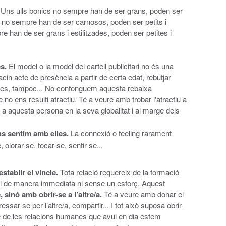
.
Uns ulls bonics no sempre han de ser grans, poden ser
ls no sempre han de ser carnosos, poden ser petits i
 han de ser grans i estilitzades, poden ser petites i
s.
El model o la model del cartell publicitari no és una
cin acte de presència a partir de certa edat, rebutjar
cies, tampoc... No confonguem aquesta rebaixa
o ens resulti atractiu. Té a veure amb trobar l'atractiu a
a aquesta persona en la seva globalitat i al marge dels
ns sentim amb elles.
La connexió o feeling rarament
 olorar-se, tocar-se, sentir-se...
stablir el vincle.
Tota relació requereix de la formació
 ni de manera immediata ni sense un esforç. Aquest
 sinó amb obrir-se a l’altre/a.
Té a veure amb donar el
essar-se per l’altre/a, compartir... I tot això suposa obrir-
e de les relacions humanes que avui en dia estem