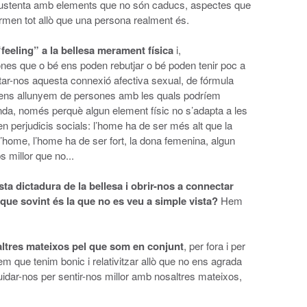
sustenta amb elements que no són caducs, aspectes que
rmen tot allò que una persona realment és.
“feeling” a la bellesa merament física
i,
es que o bé ens poden rebutjar o bé poden tenir poc a
ertar-nos aquesta connexió afectiva sexual, de fórmula
ens allunyem de persones amb les quals podríem
unda, només perquè algun element físic no s’adapta a les
n perjudicis socials: l’home ha de ser més alt que la
’home, l’home ha de ser fort, la dona femenina, algun
s millor que no...
a dictadura de la bellesa i obrir-nos a connectar
 que sovint és la que no es veu a simple vista?
Hem
altres mateixos pel que som en conjunt
, per fora i per
em que tenim bonic i relativitzar allò que no ens agrada
uidar-nos per sentir-nos millor amb nosaltres mateixos,