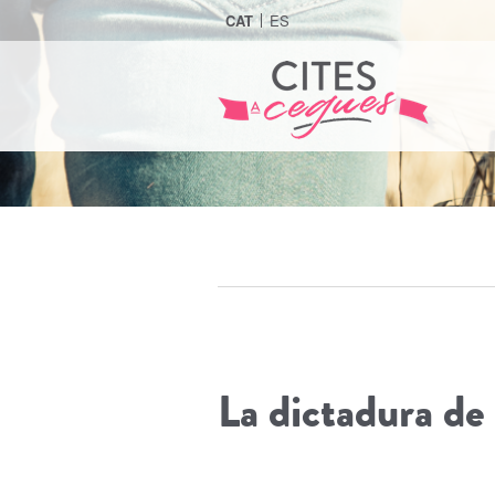
Anar
CAT
ES
al
contingut
La dictadura de l