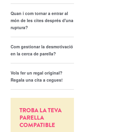
Quan i com tornar a entrar al
món de les cites després d'una
ruptura?
Com gestionar la desmotivació
en la cerca de parella?
Vols fer un regal original?
Regala una cita a cegues!
TROBA LA TEVA
PARELLA
COMPATIBLE