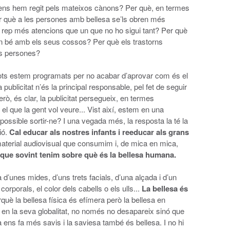
s hem regit pels mateixos cànons? Per què, en termes
er què a les persones amb bellesa se’ls obren més
c rep més atencions que un que no ho sigui tant? Per què
n bé amb els seus cossos? Per què els trastorns
és persones?
ts estem programats per no acabar d’aprovar com és el
publicitat n’és la principal responsable, pel fet de seguir
rò, és clar, la publicitat persegueix, en termes
l que la gent vol veure... Vist així, estem en una
possible sortir-ne? I una vegada més, la resposta la té la
ió.
Cal educar als nostres infants i reeducar als grans
l material audiovisual que consumim i, de mica en mica,
a que sovint tenim sobre què és la bellesa humana.
d’unes mides, d’uns trets facials, d’una alçada i d’un
corporals, el color dels cabells o els ulls...
La bellesa és
què la bellesa física és efímera però la bellesa en
 en la seva globalitat, no només no desapareix sinó que
 ens fa més savis i la saviesa també és bellesa. I no hi