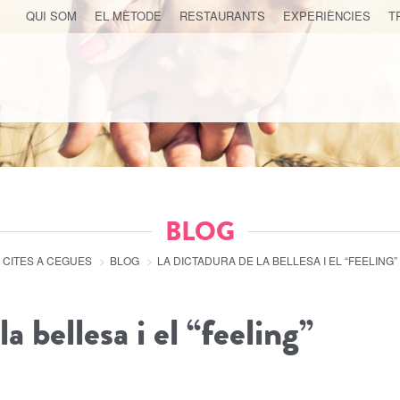
QUI SOM
EL MÈTODE
RESTAURANTS
EXPERIÈNCIES
T
BLOG
CITES A CEGUES
BLOG
PÀGINA
LA DICTADURA DE LA BELLESA I EL “FEELING”
ACTUAL
a bellesa i el “feeling”