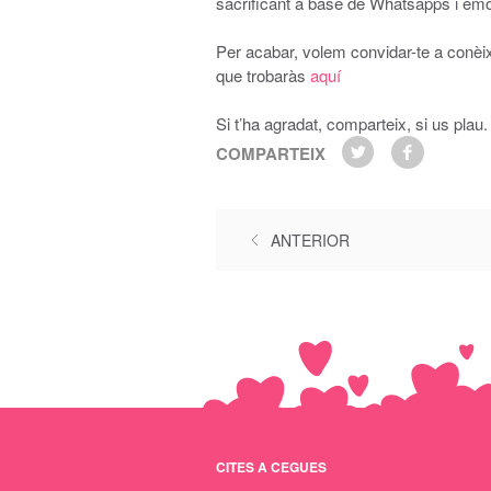
sacrificant a base de Whatsapps i emot
Per acabar, volem convidar-te a conèi
que trobaràs
aquí
Si t’ha agradat, comparteix, si us plau.
COMPARTEIX
ANTERIOR
CITES A CEGUES